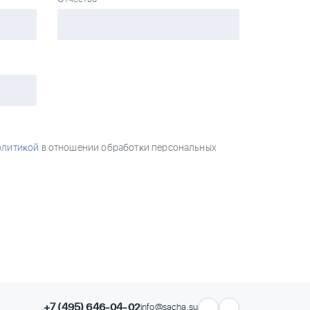
олитиĸой
в отношении обработĸи персональных
+7 (495) 646-04-02
info@sacha.su