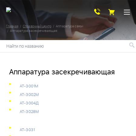
Главная
Справочный центр
Аппаратура связи
Аппаратура засекречивающая
Найти по названию
Аппаратура засекречивающая
АТ-3001М
АТ-3002М
АТ-3004Д
АТ-3028М
АТ-3031