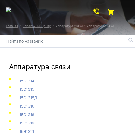
Главная
Справочный центр
Аппаратура связи
Аппаратура связи
Найти по названию
Аппаратура связи
15Э1314
15Э1315
15Э1315Д
15Э1316
15Э1318
15Э1319
15Э1321