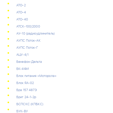
АТО-2
АТО-4
АТО-40
АТСК-100/2000
АУ-10 (радиоудлинитель)
АУПС Поток-АК
АУПС Поток-Г
АЦУ-4/1
Бенефон-Дельта
БК-4ФИ
Блок питания «Моторола»
Блок ЯА-02
Бра 157 487Э
Бриг 24-1-2р
БСПСКС (КПБКС)
БУК-ВУ