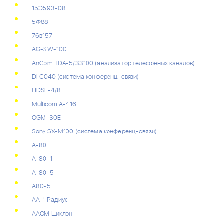
15Э593-08
5Ф88
76в157
AG-SW-100
AnCom TDA-5/33100 (анализатор телефонных каналов)
DI С040 (система конференц-связи)
HDSL-4/8
Multicom А-416
OGM-30E
Sony SX-M100 (система конференц-связи)
А-80
А-80-1
А-80-5
А80-5
АА-1 Радиус
ААОМ Циклон