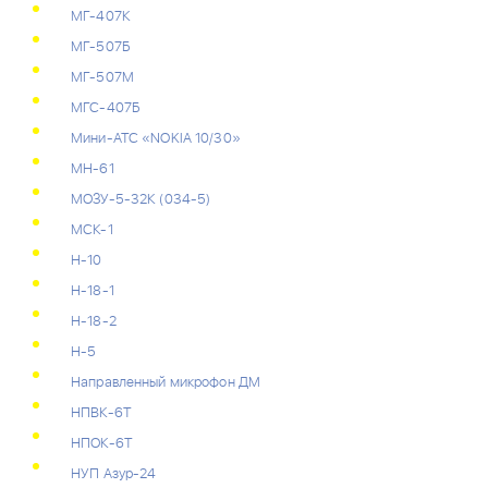
МГ-407К
МГ-507Б
МГ-507М
МГС-407Б
Мини-АТС «NOKIA 10/30»
МН-61
МОЗУ-5-32К (034-5)
МСК-1
Н-10
Н-18-1
Н-18-2
Н-5
Направленный микрофон ДМ
НПВК-6Т
НПОК-6Т
НУП Азур-24