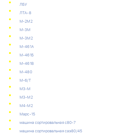
ЛБУ
ЛТА-8
М-2М2
М-3М
М-3М2
М-461А
М-461Б
М-461В
М-480
М-6/Т
М3-М
М3-М2
М4-М2
Марс-15
машина сортировальная с80-7
машина сортировальная саэ80/45