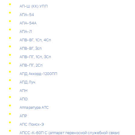
АП-Ш (КК) УПП
АПА-54
АПА-54А
АПА-Л
АПВ-ВГ, 1Сп, 4Сп
АПВ-ВГ, Зсп
АПВ-ПГ, 1Сп, ЗСп
АПВ-ПГ, 2Сп
АПД Аккорд-1200ПП
АПД Луч
АПН
АПО
Аппаратура АТС
АПР
АПС Поиск-Э
АПСС-К-60П С (аппарат переносной служебной связи)