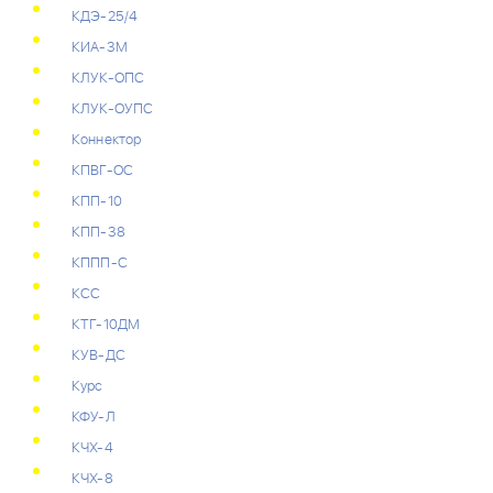
КДЭ-25/4
КИА-3М
КЛУК-ОПС
КЛУК-ОУПС
Коннектор
КПВГ-ОС
КПП-10
КПП-38
КППП-С
КСС
КТГ-10ДМ
КУВ-ДС
Курс
КФУ-Л
КЧХ-4
КЧХ-8