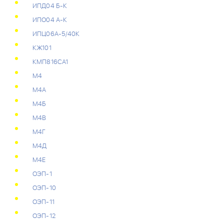
ИПД04 Б-К
ИПО04 А-К
ИПЦ06А-5/40К
КЖ101
КМП816СА1
М4
М4А
М4Б
М4В
М4Г
М4Д
М4Е
ОЭП-1
ОЭП-10
ОЭП-11
ОЭП-12