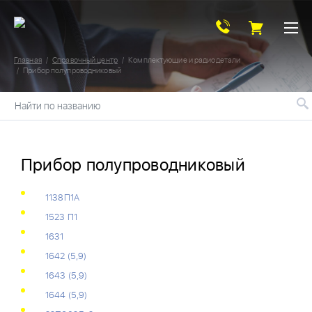
Главная
Справочный центр
Комплектующие и радиодетали
Прибор полупроводниковый
Найти по названию
Прибор полупроводниковый
1138П1А
1523 П1
1631
1642 (5,9)
1643 (5,9)
1644 (5,9)