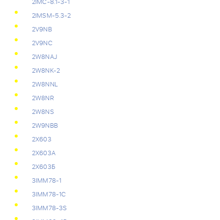
2IMC-8.1-3-1
2IMSM-5.3-2
2V9NB
2V9NC
2W8NAJ
2W8NK-2
2W8NNL
2W8NR
2W8NS
2W9NBB
2Х603
2Х603А
2Х603Б
3IMM78-1
3IMM78-1C
3IMM78-3S