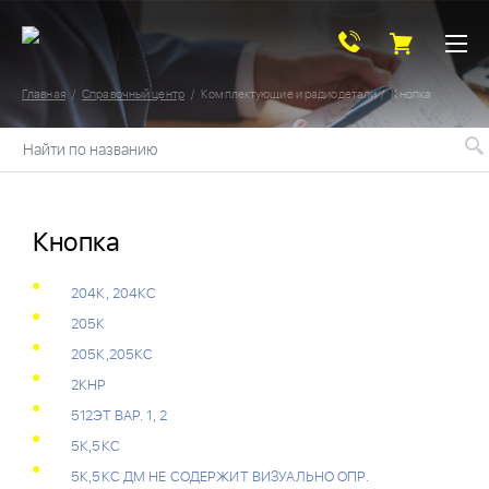
Главная
Справочный центр
Комплектующие и радиодетали
Кнопка
Найти по названию
Кнопка
204К, 204КС
205К
205К,205КС
2КНР
512ЭТ ВАР. 1, 2
5К,5КС
5К,5КС ДМ НЕ СОДЕРЖИТ ВИЗУАЛЬНО ОПР.