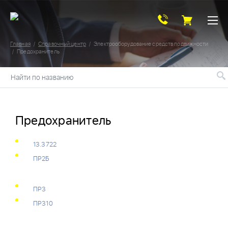
Главная
Справочный центр
Электрооборудование средств подвижности
Предохранитель
Найти по названию
Предохранитель
13.3722
ПР2Б
ПР3
ПР310