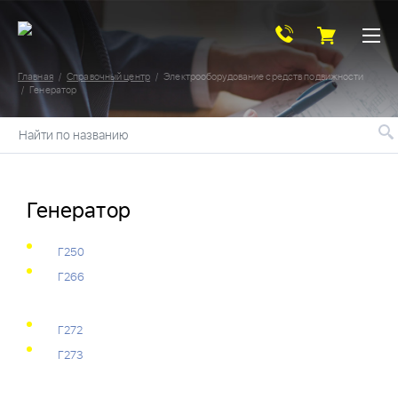
Главная
Справочный центр
Электрооборудование средств подвижности
Генератор
Найти по названию
Генератор
Г250
Г266
Г272
Г273