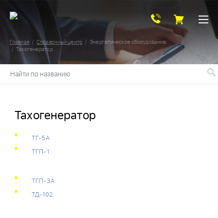
Главная
Справочный центр
Энергетическое оборудование
Тахогенератор
Найти по названию
Тахогенератор
ТГ-5А
ТГП-1
ТГП-3А
ТД-102