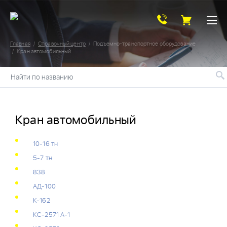
Главная
Справочный центр
Подъемно-транспортное оборудование
Кран автомобильный
Найти по названию
Кран автомобильный
10-16 тн
5-7 тн
838
АД-100
К-162
КС-2571 А-1