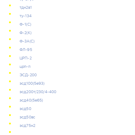
тдн2в1
ту-134
Ф-1(С)
Ф-2(К)
Ф-3А(С)
ФЛ-95
ЦРП-2
црп-п
ЭСД-200
эсд100(5е93)
эсд200т/230/4-400
эсд40(5е65)
эсд50
эсд50вс
эсд75н2