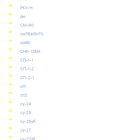
РКУ-Н
рм
СМ-90
см78а(5п71)
см90
СНР-125М
СП-1-1
СП-1-2
СП-2-1
сп1
сп2
су-24
су-25
су-25уб
су-27
су-27уб