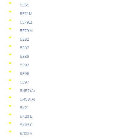
5Е65
5Е74М
5Е79Д
5Е79М
5Е82
5Е87
5Е88
5Е93
5Е96
5Е97
5И57(А)
5И58(А)
5К21
5К23Д
5К85С
5Л22А