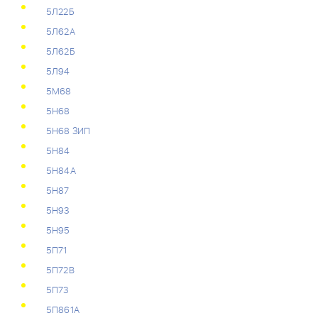
5Л22Б
5Л62А
5Л62Б
5Л94
5М68
5Н68
5Н68 ЗИП
5Н84
5Н84А
5Н87
5Н93
5Н95
5П71
5П72В
5П73
5П861А