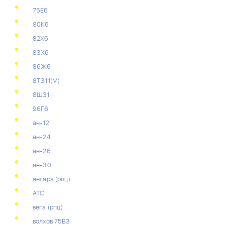
75Е6
80К6
82Х6
83Х6
86Ж6
8Т311(М)
8Ш31
96Г6
ан-12
ан-24
ан-26
ан-30
ангара (рпц)
АТС
вега (рпц)
волхов 75В3