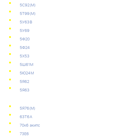
5С92(М)
5Т99(М)
5У63В
5У69
5Ф20
5Ф24
5Х53
5Ш61М
5Ю24М
5Я62
5Я63
5Я76(М)
63Т6А
70к6 акипс
73Е6