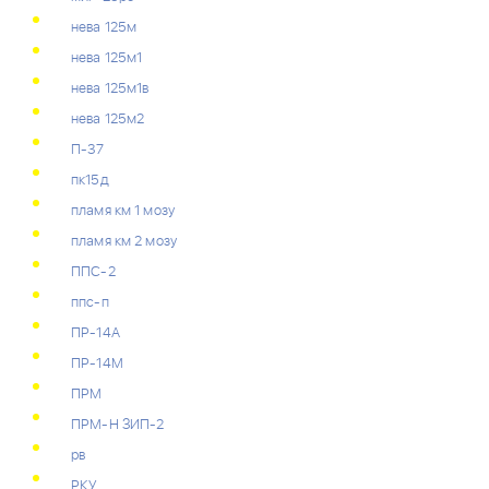
нева 125м
нева 125м1
нева 125м1в
нева 125м2
П-37
пк15д
пламя км 1 мозу
пламя км 2 мозу
ППС-2
ппс-п
ПР-14А
ПР-14М
ПРМ
ПРМ-Н ЗИП-2
рв
РКУ