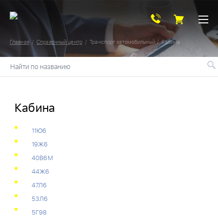
Главная
Справочный центр
Транспорт автомобильный
Кабина
Найти по названию
Кабина
11Ю6
19Ж6
40В6М
44Ж6
47Л6
53Л6
5Г98