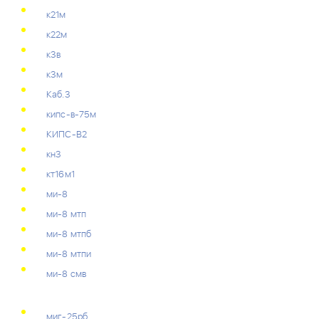
к21м
к22м
к3в
к3м
Каб.3
кипс-в-75м
КИПС-В2
кн3
кт16м1
ми-8
ми-8 мтп
ми-8 мтпб
ми-8 мтпи
ми-8 смв
миг-25рб