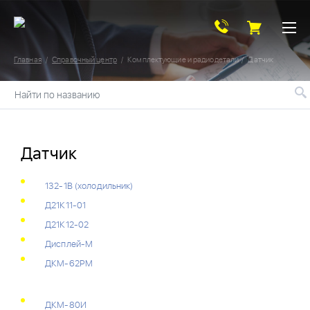
Главная
Справочный центр
Комплектующие и радиодетали
Датчик
Найти по названию
Датчик
132-1В (холодильник)
Д21К11-01
Д21К12-02
Дисплей-М
ДКМ-62РМ
ДКМ-80И