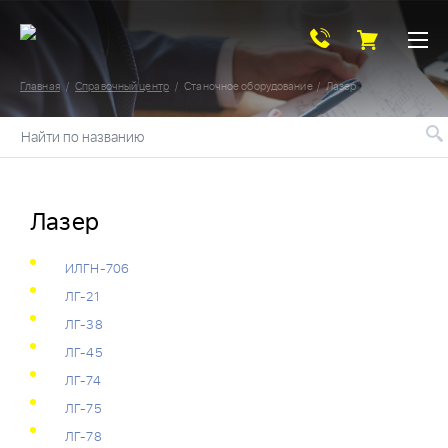
Главная
Справочный центр
Станочное оборудование
Лазер
Найти по названию
Лазер
ИЛГН-706
ЛГ-21
ЛГ-38
ЛГ-45
ЛГ-74
ЛГ-75
ЛГ-78