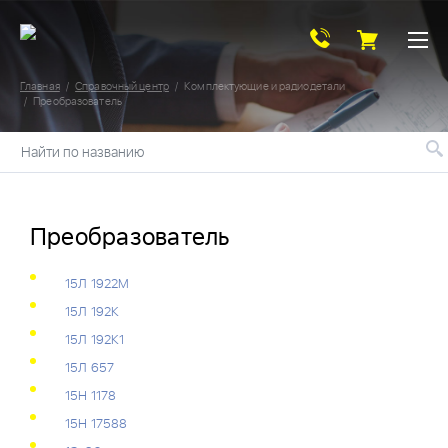
Главная
Справочный центр
Комплектующие и радиодетали
Преобразователь
Найти по названию
Преобразователь
15Л 1922М
15Л 192К
15Л 192К1
15Л 657
15Н 1178
15Н 17588