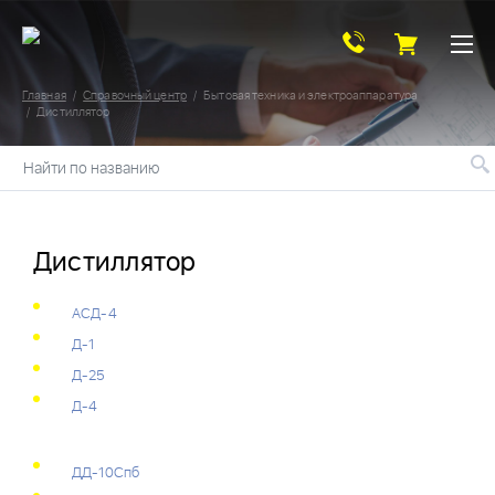
Главная
Справочный центр
Бытовая техника и электроаппаратура
Дистиллятор
Найти по названию
Дистиллятор
АСД-4
Д-1
Д-25
Д-4
ДД-10Спб