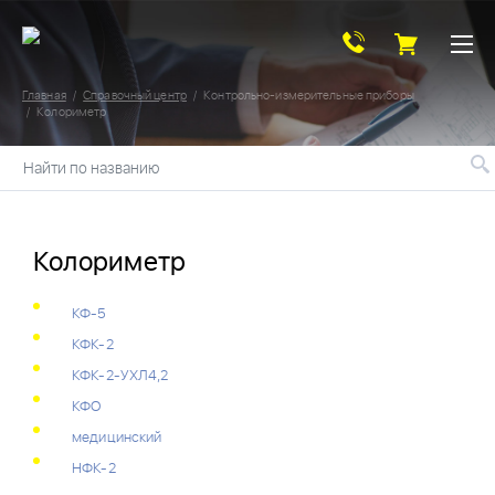
Главная
Справочный центр
Контрольно-измерительные приборы
Колориметр
Найти по названию
Колориметр
КФ-5
КФК-2
КФК-2-УХЛ4,2
КФО
медицинский
НФК-2