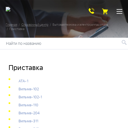
Главная
Справочный центр
Бытовая техника и электроаппаратура
Приставка
Найти по названию
Приставка
АТА-1
Вильма-102
Вильма-102-1
Вильма-110
Вильма-204
Вильма-311