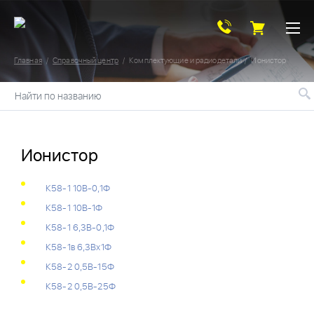
Главная
Справочный центр
Комплектующие и радиодетали
Ионистор
Найти по названию
Ионистор
К58-1 10В-0,1Ф
К58-1 10В-1Ф
К58-1 6,3В-0,1Ф
К58-1в 6,3Вх1Ф
К58-2 0,5В-15Ф
К58-2 0,5В-25Ф