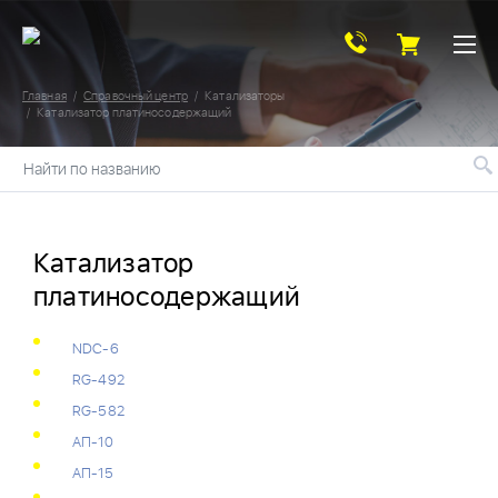
Главная
Справочный центр
Катализаторы
Катализатор платиносодержащий
Найти по названию
Катализатор
платиносодержащий
NDC-6
RG-492
RG-582
АП-10
АП-15