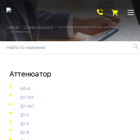
Главная
Справочный центр
Контрольно-измерительные приборы
Аттенюатор
Найти по названию
Аттенюатор
АО-4
Д1-13А
Д1-14/1
Д1-2
Д1-3
Д1-9