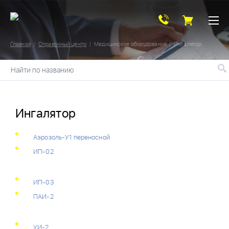
Главная
Справочный центр
Медицинское оборудование
Ингалятор
Найти по названию
Ингалятор
Аэрозоль-У1 переносной
ИП-02
ИП-03
ПАИ-2
УИ-2