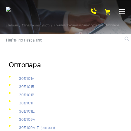
Главная
Справочный центр
Комплектующие и радиодетали
Оптопара
Найти по названию
Оптопара
30Д101А
30Д101Б
30Д101В
30Д101Г
30Д101Д
30Д109А
30Д109А-П (оптрон)