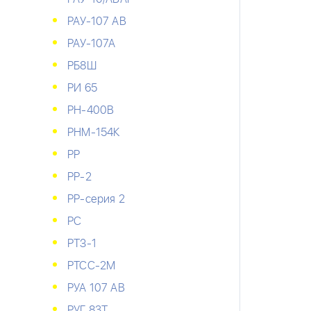
РАУ-107 АВ
РАУ-107А
РБ8Ш
РИ 65
РН-400В
РНМ-154К
РР
РР-2
РР-серия 2
РС
РТЗ-1
РТСС-2М
РУА 107 АВ
РУГ 83Т