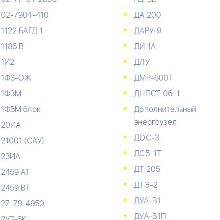
02-7904-410
ДА 200
1122 БАГД 1
ДАРУ-9
1186 В
ДИ 1А
1И2
ДЛУ
1Ф3-ОЖ
ДМР-600Т
1Ф3М
ДНПСТ-06-1
1Ф5М блок
Дополнительный
энергоузел
20ИА
ДОС-3
21001 (САУ)
ДС5-1Т
23ИА
ДТ 205
2459 АТ
ДТЭ-2
2459 ВТ
ДУА-В1
27-79-4950
ДУА-В1П
2УТ-6К