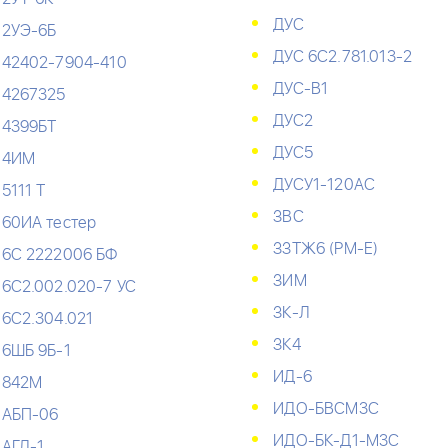
ДУС
2УЭ-6Б
ДУС 6С2.781.013-2
42402-7904-410
ДУС-В1
4267325
ДУС2
4399БТ
ДУС5
4ИМ
ДУСУ1-120АС
5111 Т
ЗВС
60ИА тестер
ЗЗТЖ6 (РМ-Е)
6С 2222006 БФ
ЗИМ
6С2.002.020-7 УС
ЗК-Л
6С2.304.021
ЗК4
6ШБ 9Б-1
ИД-6
842М
ИДО-БВСМ3С
АБП-06
ИДО-БК-Д1-М3С
АГД-1