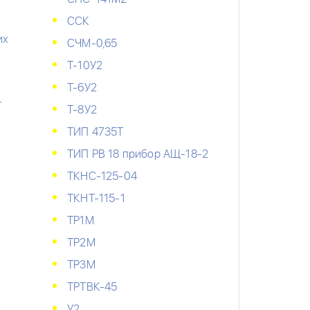
ССК
их
СЧМ-0,65
Т-10У2
Т-6У2
-
Т-8У2
ТИП 4735Т
ТИП РВ 18 прибор АЩ-18-2
ТКНС-125-04
ТКНТ-115-1
ТР1М
ТР2М
ТР3М
ТРТВК-45
У2