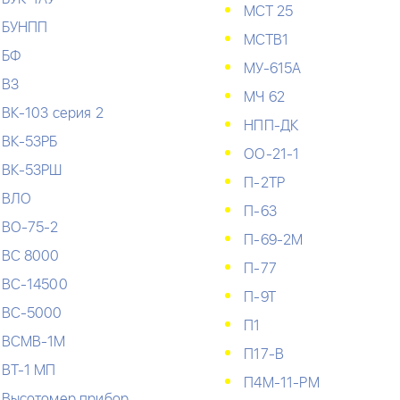
МСТ 25
БУНПП
МСТВ1
БФ
МУ-615А
ВЗ
МЧ 62
ВК-103 серия 2
НПП-ДК
ВК-53РБ
ОО-21-1
ВК-53РШ
П-2ТР
ВЛО
П-63
ВО-75-2
П-69-2М
ВС 8000
П-77
ВС-14500
П-9Т
ВС-5000
П1
ВСМВ-1М
П17-В
ВТ-1 МП
П4М-11-РМ
Высотомер прибор