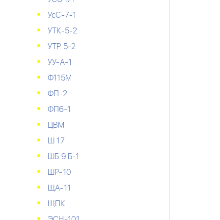
УсС-7-1
УТК-5-2
УТР 5-2
УУ-А-1
Ф115М
ФП-2
ФП6-1
ЦВМ
Ш 17
ШБ 9 Б-1
ШР-10
ЩА-11
ЩПК
ЭСН-101