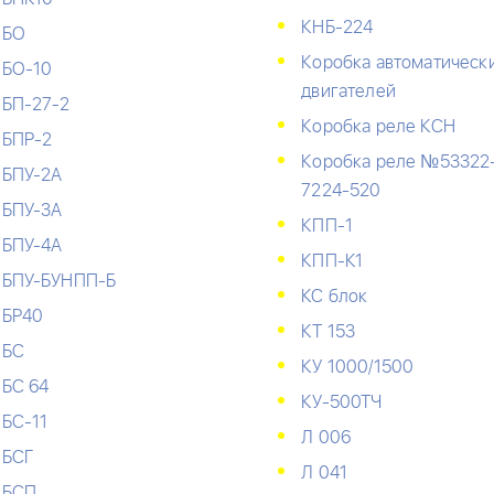
КНБ-224
БО
Коробка автоматическ
БО-10
двигателей
БП-27-2
Коробка реле КСН
БПР-2
Коробка реле №53322
БПУ-2А
7224-520
БПУ-3А
КПП-1
БПУ-4А
КПП-К1
БПУ-БУНПП-Б
КС блок
БР40
КТ 153
БС
КУ 1000/1500
БС 64
КУ-500ТЧ
БС-11
Л 006
БСГ
Л 041
БСП