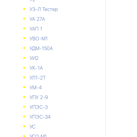
У3-Л Тестер
УА 27А
УАП 1
УВО-М1
УДМ-150А
УИ2
УК-1А
УЛ1-2Т
УМ-4
УПУ 2-9
УПЭС-3
УПЭС-34
УС
УСО М1