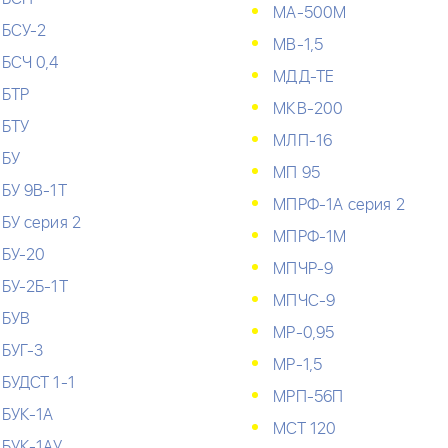
МА-500М
БСУ-2
МВ-1,5
БСЧ 0,4
МДД-ТЕ
БТР
МКВ-200
БТУ
МЛП-16
БУ
МП 95
БУ 9В-1Т
МПРФ-1А серия 2
БУ серия 2
МПРФ-1М
БУ-20
МПЧР-9
БУ-2Б-1Т
МПЧС-9
БУВ
МР-0,95
БУГ-3
МР-1,5
БУДСТ 1-1
МРП-56П
БУК-1А
МСТ 120
БУК-1АУ