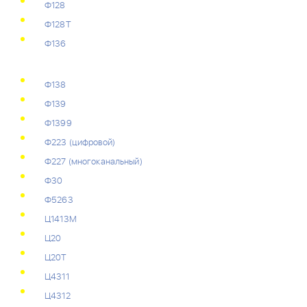
Ф128
Ф128Т
Ф136
Ф138
Ф139
Ф1399
Ф223 (цифровой)
Ф227 (многоканальный)
Ф30
Ф5263
Ц1413М
Ц20
Ц20Т
Ц4311
Ц4312