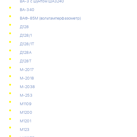
ВА-3 с шунтом ША3240
ВА-340
ВАФ-85М (вольтамперфазометр)
Д128
Д128/1
Д128/1Т
Д128А
Д128Т
М-2017
М-2018
М-2038
М-253
М1109
М1200
М1201
М123