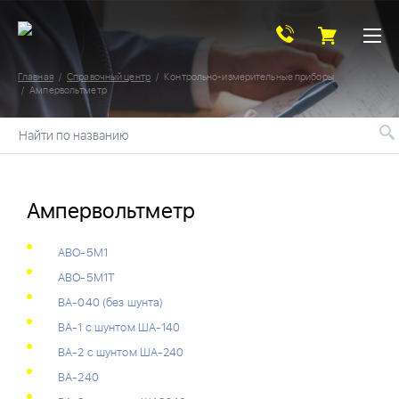
Главная
Справочный центр
Контрольно-измерительные приборы
Ампервольтметр
Найти по названию
Ампервольтметр
АВО-5М1
АВО-5М1Т
ВА-040 (без шунта)
ВА-1 с шунтом ША-140
ВА-2 с шунтом ША-240
ВА-240