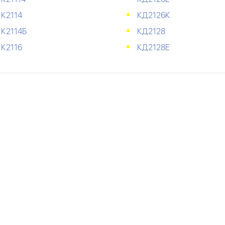
К2114
КД2126К
К2114Б
КД2128
К2116
КД2128Е