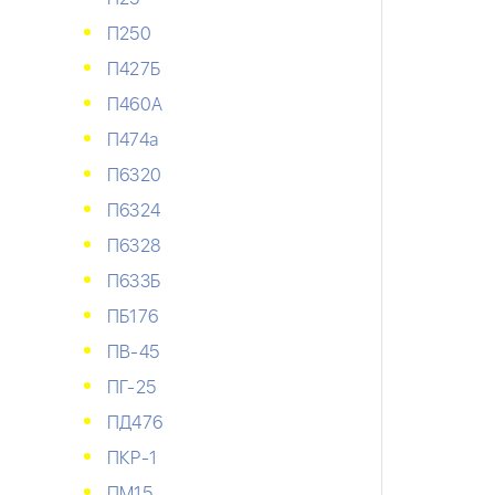
П250
П427Б
П460А
П474а
П6320
П6324
П6328
П633Б
ПБ176
ПВ-45
ПГ-25
ПД476
ПКР-1
ПМ15