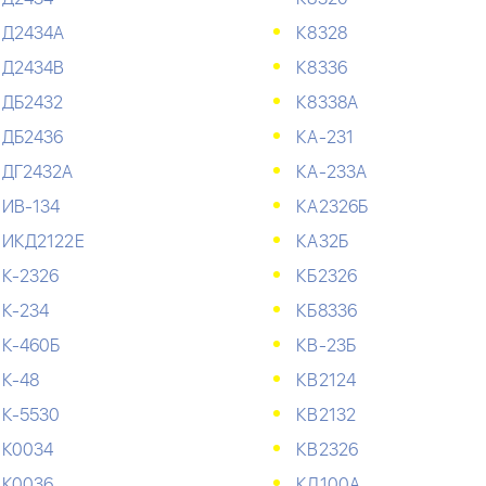
Д2434А
К8328
Д2434В
К8336
ДБ2432
К8338А
ДБ2436
КА-231
ДГ2432А
КА-233А
ИВ-134
КА2326Б
ИКД2122Е
КА32Б
К-2326
КБ2326
К-234
КБ8336
К-460Б
КВ-23Б
К-48
КВ2124
К-5530
КВ2132
К0034
КВ2326
К0036
КД100А