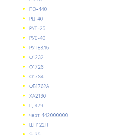
ПО-440
РД-40
РУЕ-25
РУЕ-40
РУТЕ3.15
Ф1232
Ф1726
Ф1734
ФБ1762А
ХА2130
Ц-479
черт. 442000000
ШП122П
Э-35