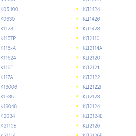
К05.100
КД1424
К0630
КД1426
К1128
КД1428
К115ТР1
КД2110
К115хА
КД2114А
К11624
КД2120
К116Г
КД2121
К117А
КД2122
К13006
КД2122Г
К1535
КД2123
К18048
КД2124
К2034
КД2124Е
К2110Б
КД2126
К21114
КД2126Е