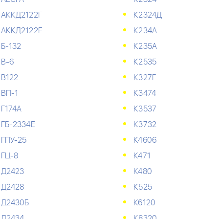
АККД2122Г
К2324Д
АККД2122Е
К234А
Б-132
К235А
В-6
К2535
В122
К327Г
ВП-1
К3474
Г174А
К3537
ГБ-2334Е
К3732
ГПУ-25
К4606
ГЦ-8
К471
Д2423
К480
Д2428
К525
Д2430Б
К6120
Д2434
К8320