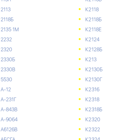
2113
К2118
2118Б
К2118Б
2135 1М
К2118Е
2232
К2124
2320
К2128Б
2330Б
К213
2330В
К2130Б
5530
К2130Г
А-12
К2316
А-231Г
К2318
А-843В
К2318Б
А-9064
К2320
А6126В
К2322
АЕСГА
К2324