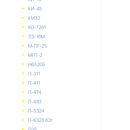
КИ-45
КМ32
КО-1261
ЛЗ-16М
М-ПГ-25
МГП-2
Н6320б
П-311
П-411
П-474
П-483
П-5324
П-6328 63т
П25