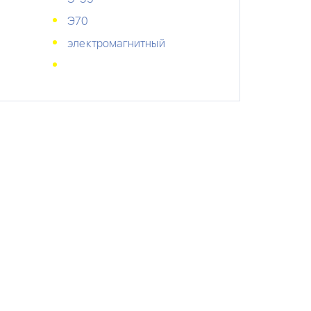
Э70
электромагнитный