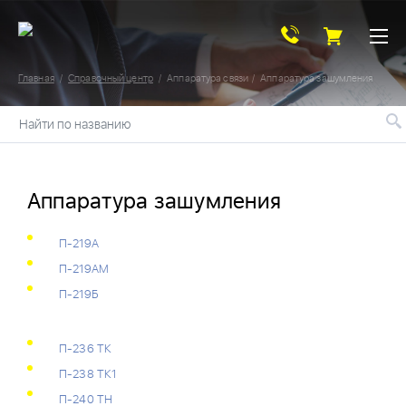
Главная
Справочный центр
Аппаратура связи
Аппаратура зашумления
Найти по названию
Аппаратура зашумления
П-219А
П-219АМ
П-219Б
П-236 ТК
П-238 ТК1
П-240 ТН