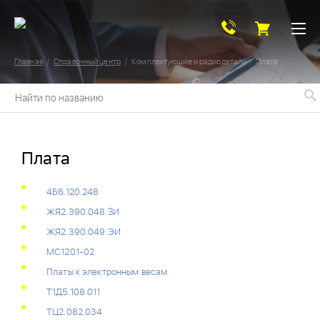
Главная
Справочный центр
Комплектующие и радиодетали
Плата
Найти по названию
Плата
4Б6.120.248
ЖЯ2.390.048.ЗИ
ЖЯ2.390.049.ЭИ
МС1201-02
Платы к электронным весам
Т1Д5.108.011
ТЦ2.082.034