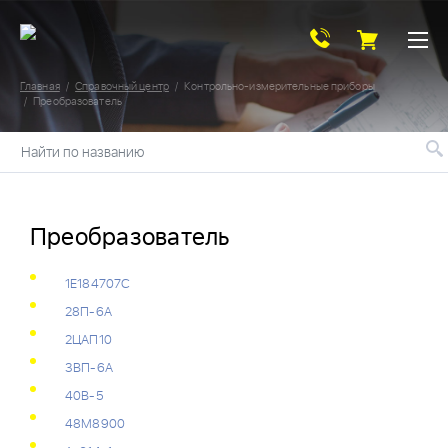
Главная
Справочный центр
Контрольно-измерительные приборы
Преобразователь
Найти по названию
Преобразователь
1Е184707С
28П-6А
2ЦАП10
3ВП-6А
40В-5
48М8900