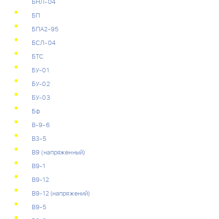
БНЛ-04
БП
БПА2-95
БСЛ-04
БТС
БУ-01
БУ-02
БУ-03
Бф
В-9-6
В3-5
В9 (напряженный)
В9-1
В9-12
В9-12 (напряжений)
В9-5