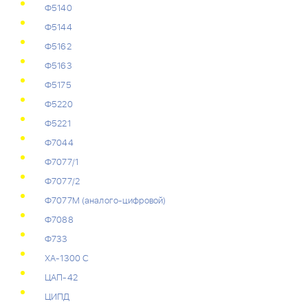
Ф5140
Ф5144
Ф5162
Ф5163
Ф5175
Ф5220
Ф5221
Ф7044
Ф7077/1
Ф7077/2
Ф7077М (аналого-цифровой)
Ф7088
Ф733
ХА-1300 С
ЦАП-42
ЦИПД