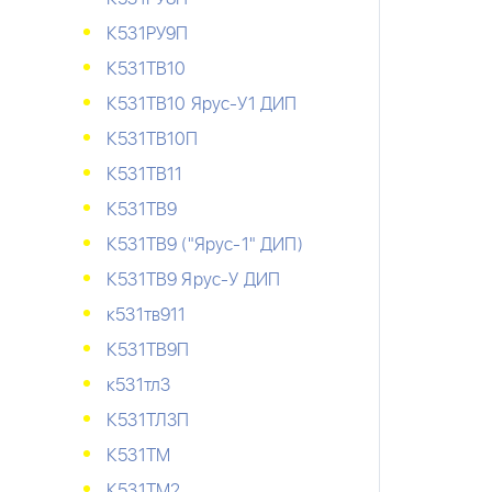
К531РУ9П
К531ТВ10
К531ТВ10 Ярус-У1 ДИП
К531ТВ10П
К531ТВ11
К531ТВ9
К531ТВ9 ("Ярус-1" ДИП)
К531ТВ9 Ярус-У ДИП
к531тв911
К531ТВ9П
к531тл3
К531ТЛ3П
К531ТМ
К531ТМ2