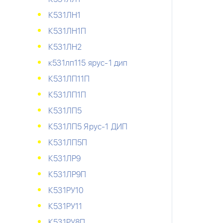
К531ЛН1
К531ЛН1П
К531ЛН2
к531лп115 ярус-1 дип
К531ЛП11П
К531ЛП1П
К531ЛП5
К531ЛП5 Ярус-1 ДИП
К531ЛП5П
К531ЛР9
К531ЛР9П
К531РУ10
К531РУ11
К531РУ8П