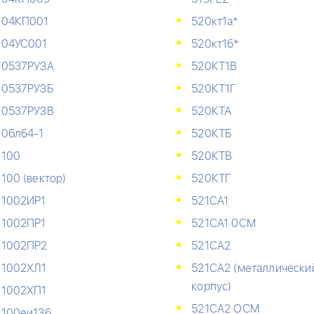
04КП001
520кт1а*
04УС001
520кт1б*
0537РУЗА
520КТ1В
0537РУЗБ
520КТ1Г
0537РУЗВ
520КТА
06лб4-1
520КТБ
100
520КТВ
100 (вектор)
520КТГ
1002ИР1
521СА1
1002ПР1
521СА1 0СМ
1002ПР2
521СА2
1002ХЛ1
521СА2 (металлически
корпус)
1002ХП1
521СА2 ОСМ
100еи136