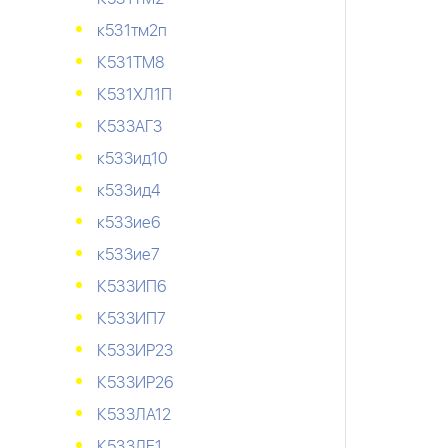
к531тм2п
К531ТМ8
К531ХЛ1П
К533АГ3
к533ид10
к533ид4
к533ие6
к533ие7
К533ИП6
К533ИП7
К533ИР23
К533ИР26
К533ЛА12
К533ЛЕ1