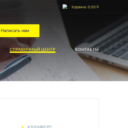
Корзина:
0.00 Р
Написать нам
СПРАВОЧНЫЙ ЦЕНТР
КОНТАКТЫ
К531ИР12П