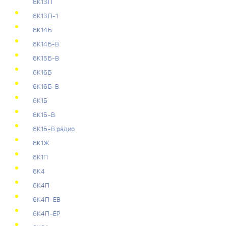
6К13П
6К13П-1
6К14Б
6К14Б-В
6К15Б-В
6К16Б
6К16Б-В
6К1Б
6К1Б-В
6К1Б-В радио
6К1Ж
6К1П
6К4
6К4П
6К4П-ЕВ
6К4П-ЕР