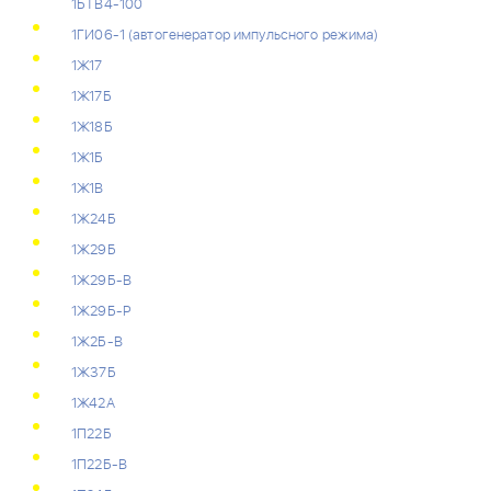
1БТВ4-100
1ГИ06-1 (автогенератор импульсного режима)
1Ж17
1Ж17Б
1Ж18Б
1Ж1Б
1Ж1В
1Ж24Б
1Ж29Б
1Ж29Б-В
1Ж29Б-Р
1Ж2Б-В
1Ж37Б
1Ж42А
1П22Б
1П22Б-В