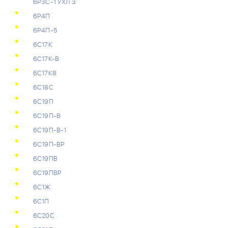
6Р3С-1 УХЛ 3
6Р4П
6Р4П-5
6С17К
6С17К-В
6С17К8
6С18С
6С19П
6С19П-В
6С19П-В-1
6С19П-ВР
6С19ПВ
6С19ПВР
6С1Ж
6С1П
6С20С