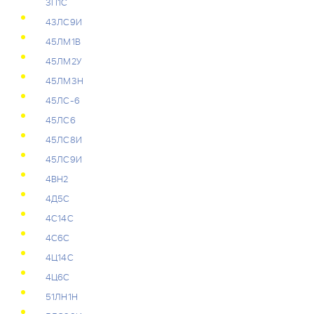
3П1С
43ЛС9И
45ЛМ1В
45ЛМ2У
45ЛМ3Н
45ЛС-6
45ЛС6
45ЛС8И
45ЛС9И
4ВН2
4Д5С
4С14С
4С6С
4Ц14С
4Ц6С
51ЛН1Н