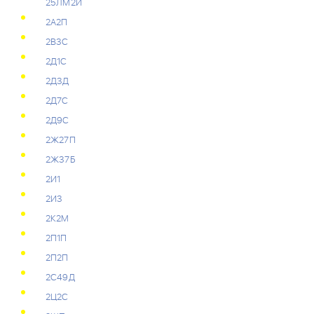
25ЛМ2И
2А2П
2В3С
2Д1С
2Д3Д
2Д7С
2Д9С
2Ж27П
2Ж37Б
2И1
2И3
2К2М
2П1П
2П2П
2С49Д
2Ц2С