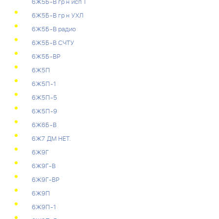
6Ж5Б-В гр н исп Т
6Ж5Б-В гр н УХЛ
6Ж5Б-В радио
6Ж5Б-В СЧТУ
6Ж5Б-ВР
6Ж5П
6Ж5П-1
6Ж5П-5
6Ж5П-9
6Ж6Б-В
6Ж7 ДМ НЕТ.
6Ж9Г
6Ж9Г-В
6Ж9Г-ВР
6Ж9П
6Ж9П-1