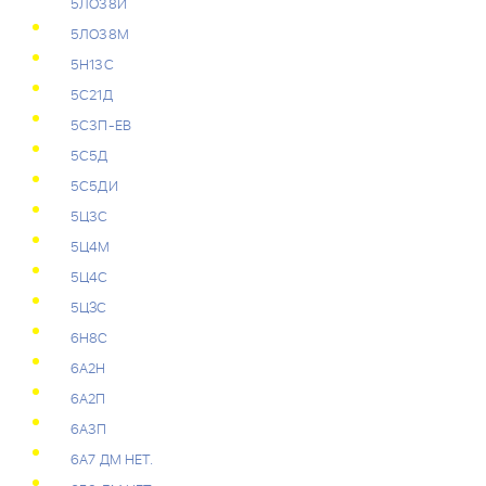
5ЛО38И
5ЛО38М
5Н13С
5С21Д
5С3П-ЕВ
5С5Д
5С5ДИ
5Ц3С
5Ц4М
5Ц4С
5ЦЗС
6H8C
6А2Н
6А2П
6А3П
6А7 ДМ НЕТ.