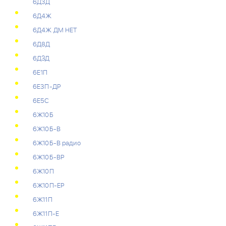
6Д3Д
6Д4Ж
6Д4Ж ДМ НЕТ
6Д8Д
6ДЗД
6Е1П
6Е3П-ДР
6Е5С
6Ж10Б
6Ж10Б-В
6Ж10Б-В радио
6Ж10Б-ВР
6Ж10П
6Ж10П-ЕР
6Ж11П
6Ж11П-Е