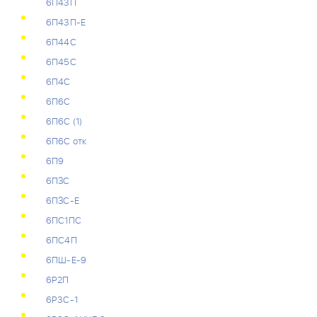
6П43П
6П43П-Е
6П44С
6П45С
6П4С
6П6С
6П6С (1)
6П6С отк
6П9
6ПЗС
6ПЗС-Е
6ПС1ПС
6ПС4П
6ПШ-Е-9
6Р2П
6Р3С-1