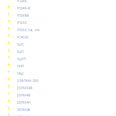
1П24Б
1П24Б-В
1П24БВ
1П33С
1П33С п.в., отк.
1СЖ12С
1Ц1С
1Ц21
1Ц21П
1Э1П
1ЭШ
2.5БПМ4-250
23ЛМ34В
23ЛМ4В
23ЛМ4И
25ЛМ2В