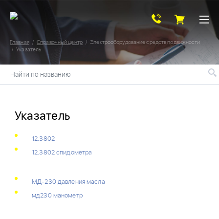
Главная
Справочный центр
Электрооборудование средств подвижности
Указатель
Найти по названию
Указатель
12.3802
12.3802 спидометра
МД-230 давления масла
мд230 манометр