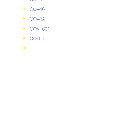
СФ-46
СФ-4А
СФК-601
СФП-1