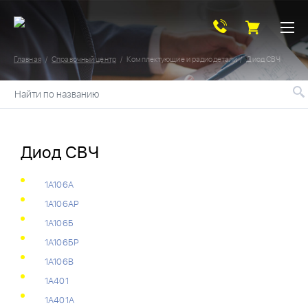
Главная
Справочный центр
Комплектующие и радиодетали
Диод СВЧ
Найти по названию
Диод СВЧ
1А106А
1А106АР
1А106Б
1А106БР
1А106В
1А401
1А401А