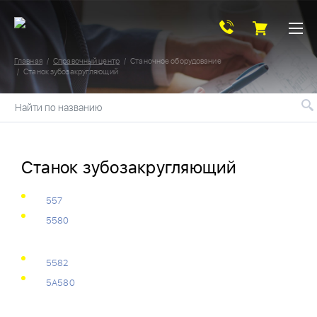
Главная
Справочный центр
Станочное оборудование
Станок зубозакругляющий
Найти по названию
Станок зубозакругляющий
557
5580
5582
5А580