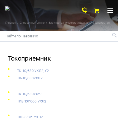
Главная
Справочный центр
Электротехнические изделия
Токоприемник
Найти по названию
Токоприемник
ТК-10/630 УХЛ2, У2
ТК-10/630УХЛ2
ТК-10/630УХУ2
ТКВ 10/1000 УХЛ2
ТКВ 6/315 УХЛ2