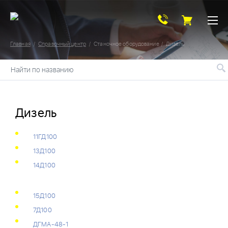
Главная
Справочный центр
Станочное оборудование
Дизель
Найти по названию
Дизель
11ГД100
13Д100
14Д100
15Д100
7Д100
ДГМА-48-1