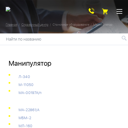
Главная
Справочный центр
Станочное оборудование
Манипулятор
Найти по названию
Манипулятор
Л-340
М-11050
МА-00197А/п
МА-22861/А
МБМ-2
МЛ-160