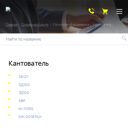
Главная
Справочный центр
Станочное оборудование
Кантователь
Найти по названию
Кантователь
36121
3Д100
7Д100
АВР
М-11050
МА-00197А/п