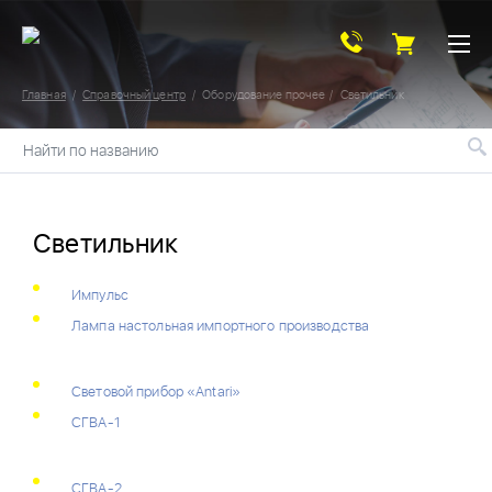
Главная
Справочный центр
Оборудование прочее
Светильник
Найти по названию
Светильник
Импульс
Лампа настольная импортного производства
Световой прибор «Antari»
СГВА-1
СГВА-2