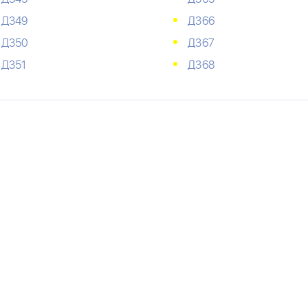
Д349
Д366
Д350
Д367
Д351
Д368