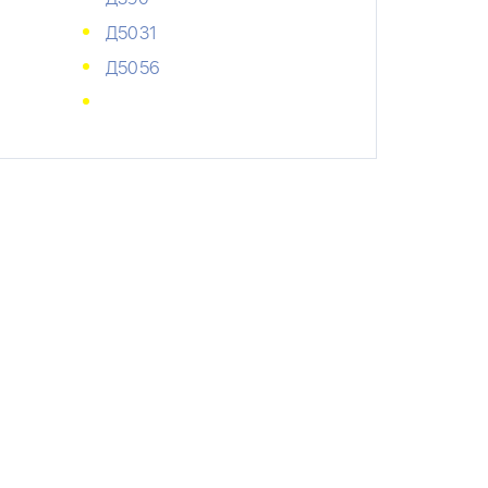
Д5031
Д5056