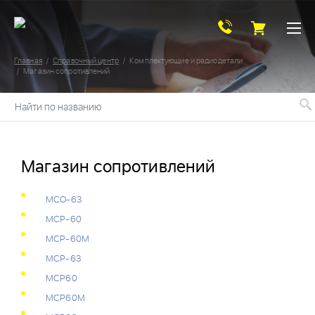
Главная
Справочный центр
Комплектующие и радиодетали
Магазин сопротивлений
Найти по названию
Магазин сопротивлений
МСО-63
МСР-60
МСР-60М
МСР-63
МСР60
МСР60М