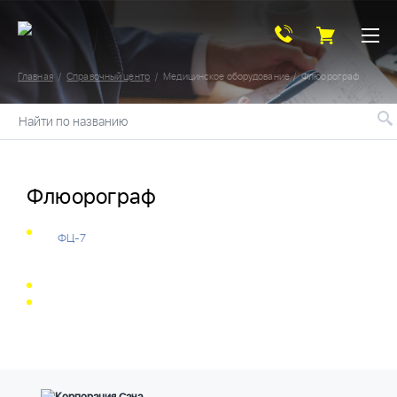
Главная
Справочный центр
Медицинское оборудование
Флюорограф
Найти по названию
Флюорограф
ФЦ-7