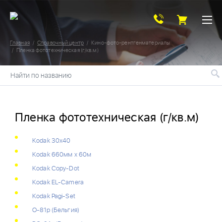
Главная
Справочный центр
Кино-фото-рентгенматериалы
Пленка фототехническая (г/кв.м)
Найти по названию
Пленка фототехническая (г/кв.м)
Kodak 30х40
Kodak 660мм х 60м
Kodak Copy-Dot
Kodak EL-Camera
Kodak Pagi-Set
O-81p (Бельгия)