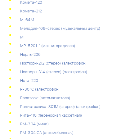
Комета-120
Комета-212
М-64М
Мелодия-106-стерео (музыкальный центр)
МН
МР-5201-1 (магниторадиола)
Нерль-206
Ноктюрн-212 (стерео) (электрофон)
Ноктюрн-314 (стерео) (электрофон)
Нота-220
Р-301С (электрофон)
Рanasonic (автомагнитола)
Радиотехника-301М (стерео) (электрофон)
Рига-110 (переносная кассетная)
РМ-304 (мини)
РМ-304 СА (автомобильная)