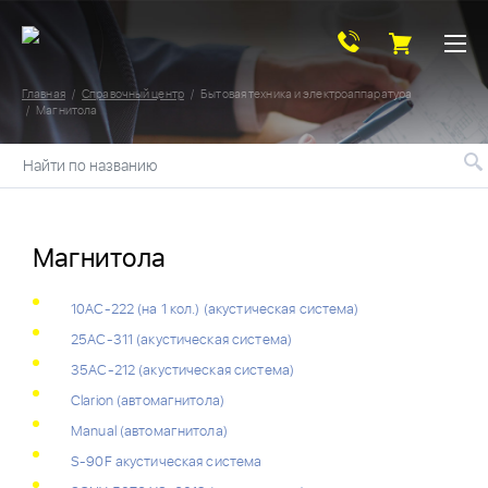
Главная
Справочный центр
Бытовая техника и электроаппаратура
Магнитола
Найти по названию
Магнитола
10АС-222 (на 1 кол.) (акустическая система)
25АС-311 (акустическая система)
35АС-212 (акустическая система)
Clarion (автомагнитола)
Manual (автомагнитола)
S-90F акустическая система