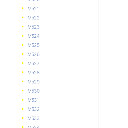
М521
М522
М523
М524
М525
М526
М527
М528
М529
М530
М531
М532
М533
М534