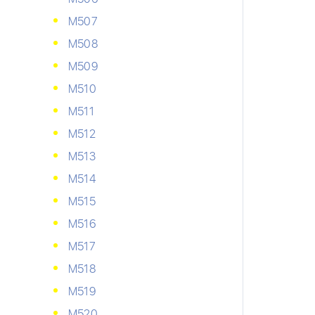
М507
М508
М509
М510
М511
М512
М513
М514
М515
М516
М517
М518
М519
М520