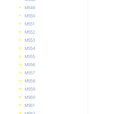
М549
М550
М551
М552
М553
М554
М555
М556
М557
М558
М559
М560
М561
М562