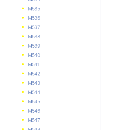
М535
М536
М537
М538
М539
М540
М541
М542
М543
М544
М545
М546
М547
М548