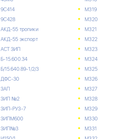
9С414
М319
9С428
М320
АКД-55 тропики
М321
АКД-55 экспорт
М322
АСТ ЗИП
М323
Б-15.600.34
М324
Б/15.640.89-1/2/3
М325
ДФС-30
М326
ЗАП
М327
ЗИП №2
М328
ЗИП-РУЗ-7
М329
ЗИПМ600
М330
ЗИП№3
М331
И150/1
М332