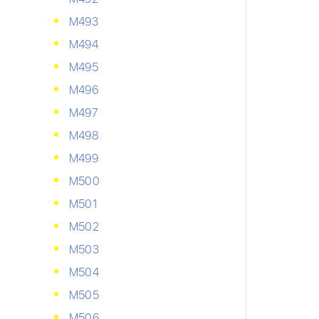
М493
М494
М495
М496
М497
М498
М499
М500
М501
М502
М503
М504
М505
М506