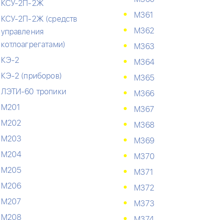
КСУ-2П-2Ж
М361
КСУ-2П-2Ж (средств
М362
управления
котлоагрегатами)
М363
КЭ-2
М364
КЭ-2 (приборов)
М365
ЛЭТИ-60 тропики
М366
М201
М367
М202
М368
М203
М369
М204
М370
М205
М371
М206
М372
М207
М373
М208
М374