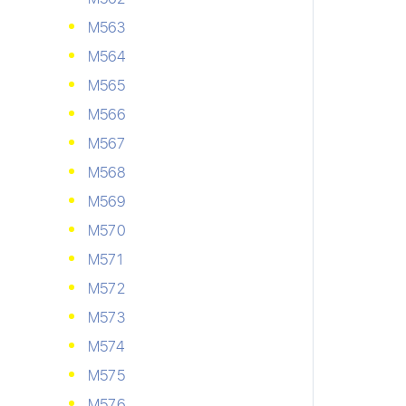
М563
М564
М565
М566
М567
М568
М569
М570
М571
М572
М573
М574
М575
М576