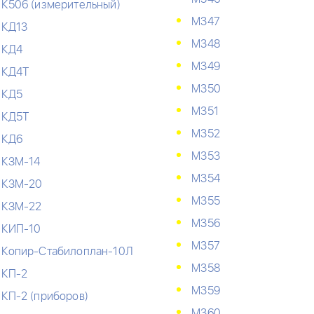
К506 (измерительный)
М347
КД13
М348
КД4
М349
КД4Т
М350
КД5
М351
КД5Т
М352
КД6
М353
КЗМ-14
М354
КЗМ-20
М355
КЗМ-22
М356
КИП-10
М357
Копир-Стабилоплан-10Л
М358
КП-2
М359
КП-2 (приборов)
М360