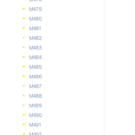
М479
М480
М481
М482
М483
М484
М485
М486
М487
М488
М489
М490
М491
М492