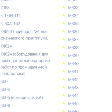
И183
М333
К-17.640.12
М334
К-30А-162
М335
К4820 (приборов №1 для
М336
физического практикума)
М337
К4824
М338
К4824 (оборудования для
М339
проведения лабораторных
М340
работ по промышленной
М341
электронике)
М342
К50
М343
К505
М344
К505 (измерительный)
М345
К506
М346