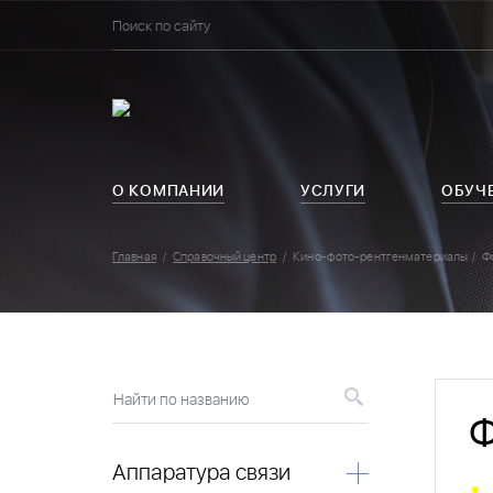
О КОМПАНИИ
УСЛУГИ
ОБУЧ
Главная
Справочный центр
Кино-фото-рентгенматериалы
Ф
Найти по названию
Ф
Аппаратура связи