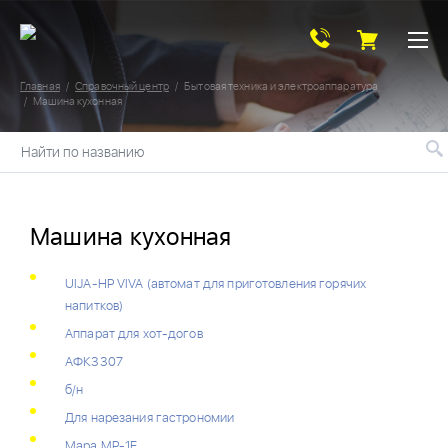
Главная
Справочный центр
Бытовая техника и электроаппаратура
Машина кухонная
Найти по названию
Машина кухонная
UIJA-HP VIVA (автомат для приготовления горячих
напитков)
Аппарат для хот-догов
АФК3307
б/н
Для нарезания гастрономии
Мара MP-1Е